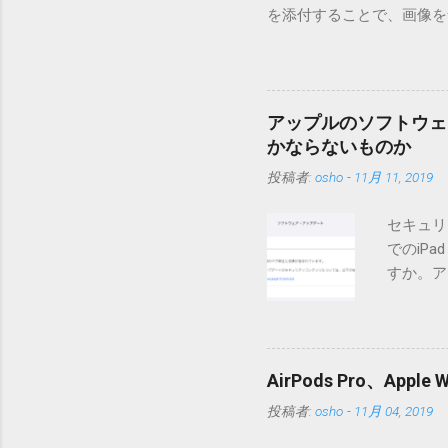
を添付することで、画像を含
MT3.11で行っています。0
す。 現在のバージョンは0.5
点が多いため、こちらには
は0.6.3をご利用ください
アップルのソフトウェ
されてしまう不具合が存在し
かならないものか
entry.zipをダウンロ
投稿者:
osho
-
11月 11, 2019
を見ると「_MACOSX
ので無視してください。Ma
セキュリ
うようです。） Ver.0.
でのiP
バージョン番号と同じバー
すか。ア
一つずつ順に適用していく
いでしょ
ェックをしていません。改
アップデ
目的となっています。 ま
ださい」
ール本文の1行目にauth
説明に困
定してください。使用するau
AirPods Pro、A
てきそう
と書かれただけの行がある
投稿者:
osho
-
11月 04, 2019
分からな
応じて指定してください。
らに。「
設...