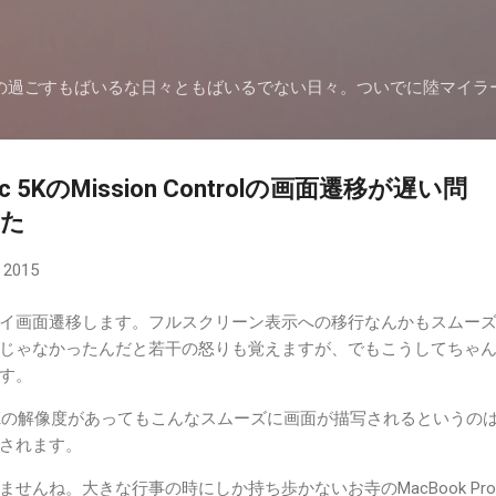
スキップしてメイン コンテンツに移動
の過ごすもばいるな日々ともばいるでない日々。ついでに陸マイラ
Mac 5KのMission Controlの画面遷移が遅い問
した
 2015
イ画面遷移します。フルスクリーン表示への移行なんかもスムー
じゃなかったんだと若干の怒りも覚えますが、でもこうしてちゃ
す。
Kの解像度があってもこんなスムーズに画面が描写されるというの
されます。
せんね。大きな行事の時にしか持ち歩かないお寺のMacBook Pr