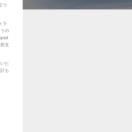
立つ
、トラ
使うの
pad
の所文
書いた
会計も