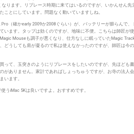
したくなります。リプレース時期に来てはいるのですが、いかんせん先
たことにしています。問題なく動いていますしね。
 Pro（確かearly 2009か2008ぐらい）が、バッテリーが膨らんで
ています。タップは効くのですが、地味に不便。こちらは師匠が
ic Mouseも調子が悪くなり、仕方なしに眠っていたMagic Track
、どうしても肩が凝るので私は使えなかったのですが、師匠は今
買って、玉突きのようにリプレースをしたいのですが、先ほども
のがありません。家計であればしょっちゅうですが、お寺の法人
まいます。
inで使うiMac 5Kは良いですよ。おすすめです。