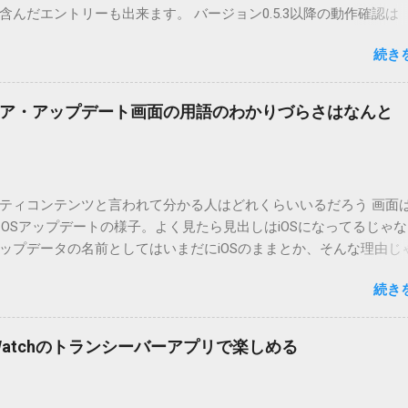
んだエントリーも出来ます。 バージョン0.5.3以降の動作確認は
.5.2まではMT2.661で確認していました。0.5.3以降もたぶん動くと
続き
.3です。（2004/12/4リリース）※0.6.3を公開しています。まだ
リンクしていません。安定を求める方は0.5.3を、新版の機能が必
。 こちら からどうぞ。 0.3.6までのバージョンに、エントリーが重
ア・アップデート画面の用語のわかりづらさはなんと
ています。最新版へのアップデートを強くお勧めしてます。 mail
ードするにはここをクリックしてください。 （Windowsから解凍したフ
」というフォルダと、同名のファイルが含まれていますが、関係ありま
cOS XでZIP圧縮しているため、Mac独自のファイル情報が含まれ
ティコンテンツと言われて分かる人はどれくらいいるだろう 画面はi
3.0以降用の差分ファイルはこちら 。ZIP圧縮してまとめてあります。
ad OSアップデートの様子。よく見たら見出しはiOSになってるじゃ
ジョン番号を持つパッチを適用してください。バージョンが古い
ップデータの名前としてはいまだにiOSのままとか、そんな理由じ
必要があります。0.5.0以降は、パッチが正常に当てられるかどう
うね。 それは混乱のもとですが、それよりも「Appleのソフトウェ
造してる方向けに、バージョンアップポイントをお知らせするの
続き
ートのセキュリティコンテンツについては、以下のWebサイトを
ずはどんなふうに使うものか説明し、設置方法は後述します。 使い方
の部分。 セキュリティコンテンツ…？ こんなブログをやっている
or（投稿者）を、2行目にカテゴリを、それぞれ<>（半角文字）で囲
ります。人によってはここで悩んだ結果、アップデートをしない
thorとカテゴリは事前にMTで作っておく必要があります。 <exten
pple Watchのトランシーバーアプリで楽しめる
ですよ。アップデートに限らず、分からないけどやってみる人よ
と、それ以降の行は追記項目（extend）として扱われますので、
いからやらない人の方が多いと思います。経験上の感覚ですけれど
この指定の前後に文字があってはいけません。また、<>の中の文
以下のWebサイト」のリンクをクリックしても、アップデート公