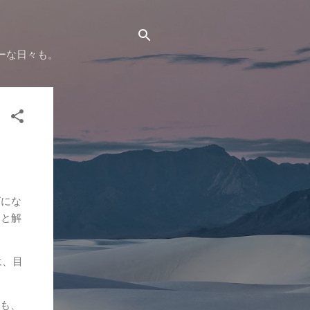
ーな日々も。
ズにな
んと解
は、目
oも、