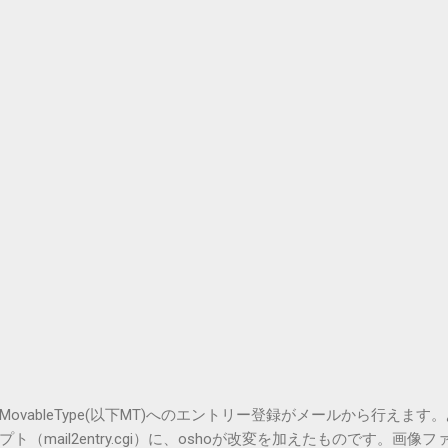
vableType(以下MT)へのエントリー登録がメールから行えます
（mail2entry.cgi）に、oshoが改変を加えたものです。画像フ