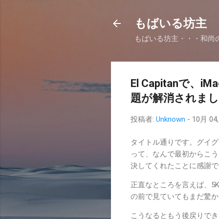
もばいる坊主
もばいる坊主・・・和尚
El Capitanで、i
題が解消されま
投稿者:
Unknown
-
10月 04,
タイトル通りです。グイグ
って、なんで最初からこう
決してくれたことに感謝で
正直なところを言えば、5
の前で見ていてもまだ驚か
こうなるともう後戻りできま