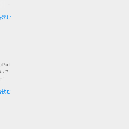
思いま
を読む
心配な
要な方
複登録
-
ォルダ
せん
てしま
Pad
いまの
ないで
場合は
ゃな
かのチ
ア・
が主な
を読む
ご覧く
 メ
私でも
って指
人も出
d>
りも、
必要に
。 さ
字は、
開当日