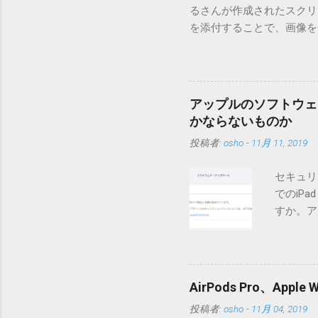
るさんが作成されたスクリプト
を添付することで、画像を含
MT3.11で行っています。0
す。 現在のバージョンは0.5
点が多いため、こちらには
は0.6.3をご利用ください
アップルのソフトウェ
されてしまう不具合が存在し
かならないものか
entry.zipをダウンロ
投稿者:
osho
-
11月 11, 2019
を見ると「_MACOSX
ので無視してください。Ma
セキュリ
うようです。） Ver.0.
でのiP
バージョン番号と同じバー
すか。ア
一つずつ順に適用していく
いでしょ
ェックをしていません。改
アップデ
目的となっています。 ま
ださい」
ール本文の1行目にauth
説明に困
定してください。使用するau
AirPods Pro、A
てきそう
と書かれただけの行がある
投稿者:
osho
-
11月 04, 2019
分からな
応じて指定してください。