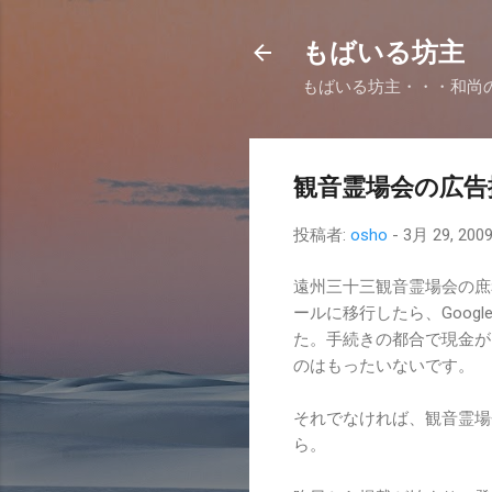
もばいる坊主
もばいる坊主・・・和尚
観音霊場会の広告
投稿者:
osho
-
3月 29, 200
遠州三十三観音霊場会の庶
ールに移行したら、Googl
た。手続きの都合で現金が1
のはもったいないです。
それでなければ、観音霊場
ら。