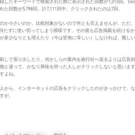
したキーワードで検索された際に表示された回数が1,313回。Goog
た回数が5,798回。計7,111回中、クリックされたのは7回。
のか小さいのか、比較対象がないので何とも言えませんが。ただ
ヶ月と待たずに使い切ってしまう模様です。その後も広告掲載を続ける
が多少なりとも増えたり（今は皆無に等しい）しなければ、難し
刷して張り出したり、何かしらの案内を旅行社へ送るよりは広告
物と違って、かなり興味を持った人しかクリックしないと思いま
すよね。
人から、インターネットの広告をクリックしたのがきっかけで、
すが。