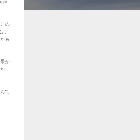
le
、この
かは、
いかも
効果が
すか
なんて