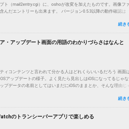
（mail2entry.cgi）に、oshoが改変を加えたものです。画像フ
んだエントリーも出来ます。 バージョン0.5.3以降の動作確認は
.5.2まではMT2.661で確認していました。0.5.3以降もたぶん動くと
続き
.3です。（2004/12/4リリース）※0.6.3を公開しています。まだ
リンクしていません。安定を求める方は0.5.3を、新版の機能が必
。 こちら からどうぞ。 0.3.6までのバージョンに、エントリーが重
ア・アップデート画面の用語のわかりづらさはなんと
ています。最新版へのアップデートを強くお勧めしてます。 mail
ードするにはここをクリックしてください。 （Windowsから解凍したフ
」というフォルダと、同名のファイルが含まれていますが、関係ありま
cOS XでZIP圧縮しているため、Mac独自のファイル情報が含まれ
ティコンテンツと言われて分かる人はどれくらいいるだろう 画面はi
3.0以降用の差分ファイルはこちら 。ZIP圧縮してまとめてあります。
ad OSアップデートの様子。よく見たら見出しはiOSになってるじゃ
ジョン番号を持つパッチを適用してください。バージョンが古い
ップデータの名前としてはいまだにiOSのままとか、そんな理由じ
必要があります。0.5.0以降は、パッチが正常に当てられるかどう
うね。 それは混乱のもとですが、それよりも「Appleのソフトウェ
造してる方向けに、バージョンアップポイントをお知らせするの
続き
ートのセキュリティコンテンツについては、以下のWebサイトを
ずはどんなふうに使うものか説明し、設置方法は後述します。 使い方
の部分。 セキュリティコンテンツ…？ こんなブログをやっている
or（投稿者）を、2行目にカテゴリを、それぞれ<>（半角文字）で囲
ります。人によってはここで悩んだ結果、アップデートをしない
thorとカテゴリは事前にMTで作っておく必要があります。 <exten
pple Watchのトランシーバーアプリで楽しめる
ですよ。アップデートに限らず、分からないけどやってみる人よ
と、それ以降の行は追記項目（extend）として扱われますので、
いからやらない人の方が多いと思います。経験上の感覚ですけれど
この指定の前後に文字があってはいけません。また、<>の中の文