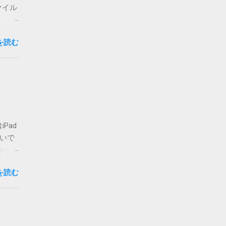
ァイル
思いま
を読む
心配な
要な方
複登録
-
ォルダ
せん
てしま
Pad
いまの
ないで
場合は
ゃな
かのチ
ア・
が主な
を読む
ご覧く
 メ
私でも
って指
人も出
d>
りも、
必要に
。 さ
字は、