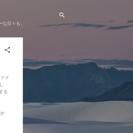
ーな日々も。
ファメ
まし
する
たか