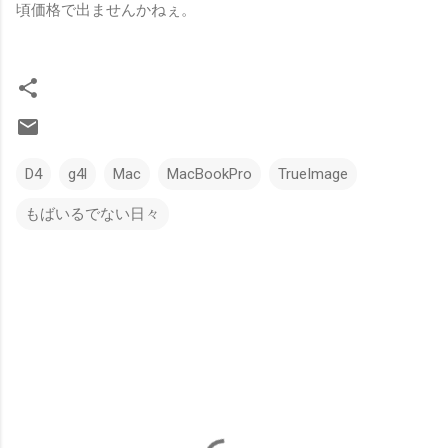
頃価格で出ませんかねぇ。
D4
g4l
Mac
MacBookPro
TrueImage
もばいるでない日々
コ
メ
ン
ト