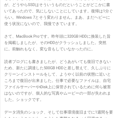
が、どうやらSSDはそういうものだということがどこかに書
いてあったので、気にしないことにしています。復帰は1分ぐ
らい。Windows 7とそう変わりません。まあ、まだヘビーに
使う状況にないので、我慢できています。
さて、MacBook Proです。昨年頭に320GB HDDに換装した旨
を掲載しましたが、そのHDDがクラッシュしました。突然
に。前触れもなく。変な音もしていなかったのに。
読者ブログにも書きましたが、どうあがいても復旧できない
ため、新たに調達した500GB HDDと差し替えて、久しぶりに
クリーンインストールをして、ようやく以前の状態に近いと
ころまで復旧が出来ました。仕事で必要なファイルは、自宅
ファイルサーバーやiDisk上に保管されているために何ら被害
はないのですが、個人的な写真やムービーの一部が失われま
した。ショックです。
データ消失のショック、そして仕事環境復旧までに1週間を要