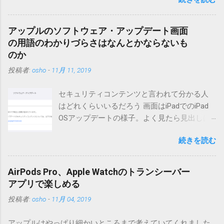
ーも出来ます。 バージョン0.5.3以降の動作確認はMT3.11で行
っています。0.5.2まではMT2.661で確認していました。0.5.3以
降もたぶん動くと思います。 現在のバージョンは0.5.3です。
アップルのソフトウェア・アップデート画面
（2004/12/4リリース）※0.6.3を公開しています。まだ心配な
の用語のわかりづらさはなんとかならないも
点が多いため、こちらにはリンクしていません。安定を求め
のか
る方は0.5.3を、新版の機能が必要な方は0.6.3をご利用くださ
投稿者:
osho
-
11月 11, 2019
い。 こちら からどうぞ。 0.3.6までのバージョンに、エント
リーが重複登録されてしまう不具合が存在しています。最新
セキュリティコンテンツと言われて分かる人
版へのアップデートを強くお勧めしてます。 mail-entry.zipを
はどれくらいいるだろう 画面はiPadでのiPad
ダウンロードするにはここをクリックしてください。
OSアップデートの様子。よく見たら見出しは
（Windowsから解凍したフォルダを見ると「_MACOSX」とい
iOSになってるじゃないですか。アップデータ
うフォルダと、同名のファイルが含まれていますが、関係あ
続きを読む
の名前としてはいまだにiOSのままとか、そん
りませんので無視してください。MacOS XでZIP圧縮している
な理由じゃないでしょうね。 それは混乱のも
ため、Mac独自のファイル情報が含まれてしまうようで
とですが、それよりも「Appleのソフトウェ
す。） Ver.0.3.0以降用の差分ファイルはこちら 。ZIP圧縮して
AirPods Pro、Apple Watchのトランシーバー
ア・アップデートのセキュリティコンテンツ
まとめてあります。いまのバージョン番号と同じバージョン
アプリで楽しめる
については、以下のWebサイトをご覧くださ
番号を持つパッチを適用してください。バージョンが古い場
投稿者:
osho
-
11月 04, 2019
い」の部分。 セキュリティコンテンツ…？ こ
合は一つずつ順に適用していく必要があります。0.5.0以降
んなブログをやっている私でも説明に困りま
は、パッチが正常に当てられるかどうかのチェックをしてい
アップルはやっぱり細かいところまで考えていてくれました