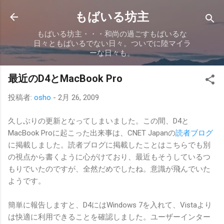
スキップしてメイン コンテンツに移動
もばいる坊主
もばいる坊主・・・和尚の過ごすもばいるな
日々ともばいるでない日々。ついでに陸マイラ
ーな日々も。
最近のD4とMacBook Pro
投稿者:
osho
-
2月 26, 2009
久しぶりの更新となってしまいました。この間、D4と
MacBook Proに起こった出来事は、CNET Japanの
読者ブログ
に掲載しました。読者ブログに掲載したことはこちらでも別
の視点から書くように心がけており、最近もそうしているつ
もりでいたのですが、全然だめでしたね。意識が飛んでいた
ようです。
簡単に報告しますと、D4にはWindows 7を入れて、Vistaより
は快適に利用できることを確認しました。ユーザーインター