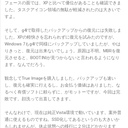
フェースの面では、XPと比べて優位があることも確認できま
した。タスクアイコン領域の無駄が軽減されたのは大きいで
すよ。
そして、g4lで取得したバックアップからの復元には失敗しま
した。XPの軽快さを忘れられずに復元を試みたのですが。
Windows 7もg4lで同様にバックアップしていましたが、やは
りきっと、復元は出来ないでしょう。原因は不明。MBRを復
元させると、BOOT.INIが見つからないと言われるようになり
ます。なんでだろう。
観念してTrue Imageを購入しました。バックアップも速い
し、復元も確実に行えるし。お金払う価値はありました。な
るべく有償ソフトに頼らずに、がモットーですが、今回は完
敗です。顔洗って出直してきます。
そんなわけで、現在は純正Vista環境で動いています。案外普
通に使えるものですね。SSD化してあるというのも大きいか
もしれませんが。休止状態への移行に２分ほどかかります