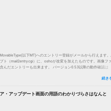
vableType(以下MT)へのエントリー登録がメールから行えます
（mail2entry.cgi）に、oshoが改変を加えたものです。画像フ
んだエントリーも出来ます。 バージョン0.5.3以降の動作確認は
.5.2まではMT2.661で確認していました。0.5.3以降もたぶん動くと
続き
.3です。（2004/12/4リリース）※0.6.3を公開しています。まだ
リンクしていません。安定を求める方は0.5.3を、新版の機能が必
。 こちら からどうぞ。 0.3.6までのバージョンに、エントリーが重
ア・アップデート画面の用語のわかりづらさはなんと
ています。最新版へのアップデートを強くお勧めしてます。 mail
ードするにはここをクリックしてください。 （Windowsから解凍したフ
」というフォルダと、同名のファイルが含まれていますが、関係ありま