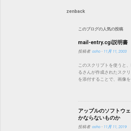
zenback
このブログの人気の投稿
mail-entry.cgi説明書
投稿者:
osho
-
11月 11, 2003
このスクリプトを使うと、Mo
るさんが作成されたスクリプト
を添付することで、画像を含
MT3.11で行っています。0
す。 現在のバージョンは0.5
点が多いため、こちらには
は0.6.3をご利用ください
アップルのソフトウェ
されてしまう不具合が存在し
かならないものか
entry.zipをダウンロ
投稿者:
osho
-
11月 11, 2019
を見ると「_MACOSX