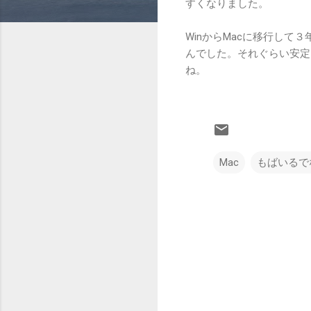
すくなりました。
WinからMacに移行し
んでした。それぐらい安定
ね。
Mac
もばいるで
コ
メ
ン
ト