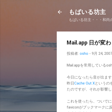
もばいる坊主
もばいる坊主・・・和尚
Mail.app 日が変
投稿者:
osho
-
9月 24, 200
Mail.appを常用している
今日になったら音が出ます
昨日
Cache Out X
というのを
たのですが、それが影響し
これを使ったら、ついでにS
faviconがブックマー