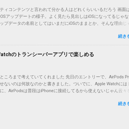
cOS XでZIP圧縮しているため、Mac独自のファイル情報が含まれ
ティコンテンツと言われて分かる人はどれくらいいるだろう 画面はi
3.0以降用の差分ファイルはこちら 。ZIP圧縮してまとめてあります。
ad OSアップデートの様子。よく見たら見出しはiOSになってるじゃ
ジョン番号を持つパッチを適用してください。バージョンが古い
ップデータの名前としてはいまだにiOSのままとか、そんな理由じ
必要があります。0.5.0以降は、パッチが正常に当てられるかどう
うね。 それは混乱のもとですが、それよりも「Appleのソフトウェ
造してる方向けに、バージョンアップポイントをお知らせするの
続き
ートのセキュリティコンテンツについては、以下のWebサイトを
ずはどんなふうに使うものか説明し、設置方法は後述します。 使い方
の部分。 セキュリティコンテンツ…？ こんなブログをやっている
or（投稿者）を、2行目にカテゴリを、それぞれ<>（半角文字）で囲
ります。人によってはここで悩んだ結果、アップデートをしない
thorとカテゴリは事前にMTで作っておく必要があります。 <exten
pple Watchのトランシーバーアプリで楽しめる
ですよ。アップデートに限らず、分からないけどやってみる人よ
と、それ以降の行は追記項目（extend）として扱われますので、
いからやらない人の方が多いと思います。経験上の感覚ですけれど
この指定の前後に文字があってはいけません。また、<>の中の文
以下のWebサイト」のリンクをクリックしても、アップデート公
ころまで考えていてくれました 先日のエントリーで、AirPods Pr
と、該当するアップデートが未掲載だったりします。（もしかし
ないのは何故なのかと書きました。ついでに、Apple Watchには
設定アイコンにアップデートがある旨のバッヂがつく頃には、ペ
、AirPodsは普段はiPhoneに接続してるから使えないじゃん云々
ているのかもしれません） さらにさらに。スクショのiPad OS 13.2
違いでした。 手元にあるのはAirPodsのため、AirPods Proで
公開から数日たった今日、当該ページにアクセスした結果が以下
続き
ると思います。 iPhoneにAirPodsを接続した状態で、Apple W
このアップデートにはCVEの公開エントリがありません。」 もはや
動すると、AirPodsはトランシーバーのために機能するようにな
せん。大混乱です。見ろと書いてあるからリンクを開いたのに、
画面上にある送信ボタン（黄色い大きな丸）を押している間、AirPodsは
とは。 アップルのアップデート画面で、アップデートの詳細を知
プリを通して相手のApple Watchへ送信してくれます。相手が同
「詳しい情報」を開くのが一般人にとっては正解です。「以下のW