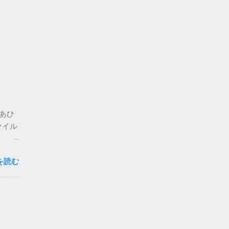
。あひ
ァイル
思いま
を読む
心配な
要な方
複登録
-
ォルダ
せん