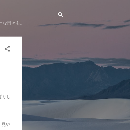
ーな日々も。
ぱりし
。見や