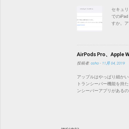
ので無視してください。Ma
セキュリ
うようです。） Ver.0.
でのiP
バージョン番号と同じバー
すか。ア
一つずつ順に適用していく
いでしょ
ェックをしていません。改
アップデ
目的となっています。 ま
ださい」
ール本文の1行目にauth
説明に困
定してください。使用するau
AirPods Pro、A
てきそう
と書かれただけの行がある
投稿者:
osho
-
11月 04, 2019
分からな
応じて指定してください。
らに。「
設...
アップルはやっぱり細かいと
とかです
トランシーバー機能を持たせ
各端末の
ンシーバーアプリがあるのに
準備ができ
いたのですが、これは大きな間
ですが、
証ですが、おそらく同じ結果にな
り。 「
でトランシーバーアプリを起
分かりま
す。Apple Watchの
いてない
った音声をトランシーバーア
場合は、