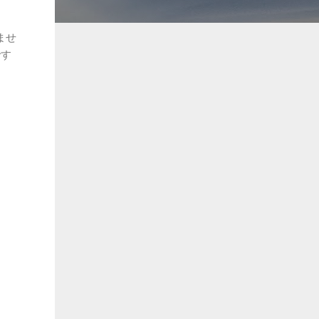
ませ
です