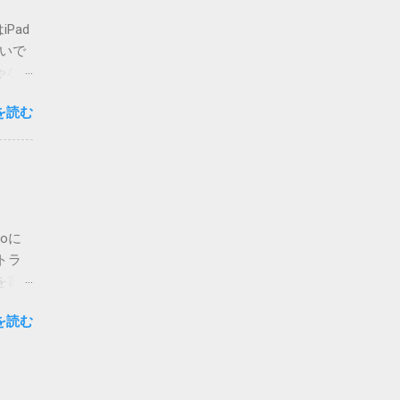
てしま
Pad
いまの
ないで
場合は
ゃな
かのチ
ア・
が主な
を読む
ご覧く
 メ
私でも
って指
人も出
d>
りも、
必要に
。 さ
字は、
開当日
oに
たら、
トラ
ージの
を書
.2
は未検
の通
を読む
atch
意味が
りま
何も書
聞き取
りたい
様に
ebサ