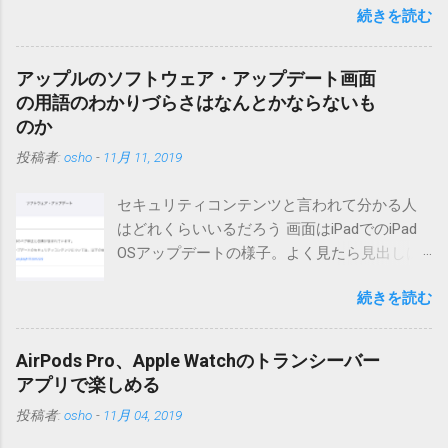
続きを読む
ーも出来ます。 バージョン0.5.3以降の動作確認はMT3.11で行
っています。0.5.2まではMT2.661で確認していました。0.5.3以
降もたぶん動くと思います。 現在のバージョンは0.5.3です。
アップルのソフトウェア・アップデート画面
（2004/12/4リリース）※0.6.3を公開しています。まだ心配な
の用語のわかりづらさはなんとかならないも
点が多いため、こちらにはリンクしていません。安定を求め
のか
る方は0.5.3を、新版の機能が必要な方は0.6.3をご利用くださ
投稿者:
osho
-
11月 11, 2019
い。 こちら からどうぞ。 0.3.6までのバージョンに、エント
リーが重複登録されてしまう不具合が存在しています。最新
セキュリティコンテンツと言われて分かる人
版へのアップデートを強くお勧めしてます。 mail-entry.zipを
はどれくらいいるだろう 画面はiPadでのiPad
ダウンロードするにはここをクリックしてください。
OSアップデートの様子。よく見たら見出しは
（Windowsから解凍したフォルダを見ると「_MACOSX」とい
iOSになってるじゃないですか。アップデータ
うフォルダと、同名のファイルが含まれていますが、関係あ
続きを読む
の名前としてはいまだにiOSのままとか、そん
りませんので無視してください。MacOS XでZIP圧縮している
な理由じゃないでしょうね。 それは混乱のも
ため、Mac独自のファイル情報が含まれてしまうようで
とですが、それよりも「Appleのソフトウェ
す。） Ver.0.3.0以降用の差分ファイルはこちら 。ZIP圧縮して
AirPods Pro、Apple Watchのトランシーバー
ア・アップデートのセキュリティコンテンツ
まとめてあります。いまのバージョン番号と同じバージョン
アプリで楽しめる
については、以下のWebサイトをご覧くださ
番号を持つパッチを適用してください。バージョンが古い場
投稿者:
osho
-
11月 04, 2019
い」の部分。 セキュリティコンテンツ…？ こ
合は一つずつ順に適用していく必要があります。0.5.0以降
んなブログをやっている私でも説明に困りま