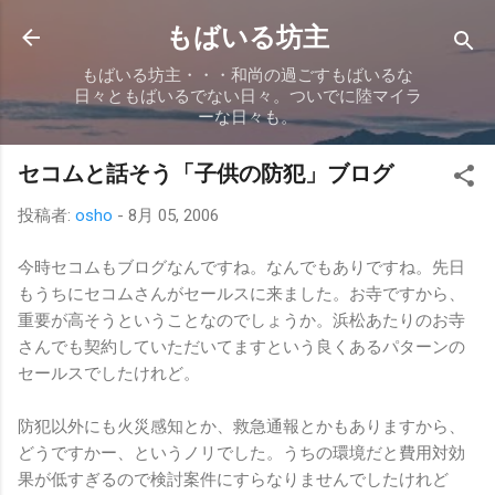
スキップしてメイン コンテンツに移動
もばいる坊主
もばいる坊主・・・和尚の過ごすもばいるな
日々ともばいるでない日々。ついでに陸マイラ
ーな日々も。
セコムと話そう「子供の防犯」ブログ
投稿者:
osho
-
8月 05, 2006
今時セコムもブログなんですね。なんでもありですね。先日
もうちにセコムさんがセールスに来ました。お寺ですから、
重要が高そうということなのでしょうか。浜松あたりのお寺
さんでも契約していただいてますという良くあるパターンの
セールスでしたけれど。
防犯以外にも火災感知とか、救急通報とかもありますから、
どうですかー、というノリでした。うちの環境だと費用対効
果が低すぎるので検討案件にすらなりませんでしたけれど