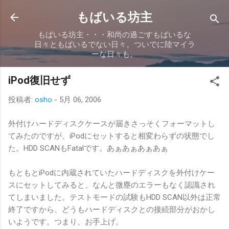
スキップしてメイン コンテンツに移動
もばいる坊主
もばいる坊主・・・和尚の過ごすもばいるな
日々ともばいるでない日々。ついでに陸マイラ
ーな日々も。
iPod復旧せず
投稿者:
osho
-
5月 06, 2006
外付けハードディスクケースが届きさっそくフォーマットし
てみたのですが、iPodにセットすると相変わらずの状態でし
た。HDD SCANもFatalです。あぁあぁあぁあぁ
もともとiPodに内蔵されていたハードディスクを外付けケー
スにセットしてみると、なんと微塵のエラーもなく認識され
てしまいました。テストモードの試験もHDD SCAN以外は正常
終了ですから、どうもハードディスクとの接続部分がおかし
いようです。つまり、お手上げ。