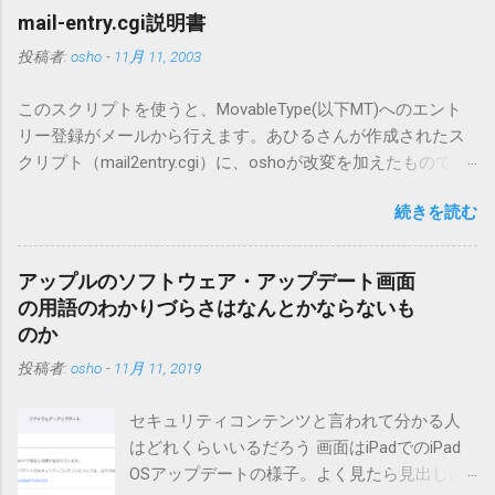
mail-entry.cgi説明書
投稿者:
osho
-
11月 11, 2003
このスクリプトを使うと、MovableType(以下MT)へのエント
リー登録がメールから行えます。あひるさんが作成されたス
クリプト（mail2entry.cgi）に、oshoが改変を加えたもので
す。画像ファイルを添付することで、画像を含んだエントリ
続きを読む
ーも出来ます。 バージョン0.5.3以降の動作確認はMT3.11で行
っています。0.5.2まではMT2.661で確認していました。0.5.3以
降もたぶん動くと思います。 現在のバージョンは0.5.3です。
アップルのソフトウェア・アップデート画面
（2004/12/4リリース）※0.6.3を公開しています。まだ心配な
の用語のわかりづらさはなんとかならないも
点が多いため、こちらにはリンクしていません。安定を求め
のか
る方は0.5.3を、新版の機能が必要な方は0.6.3をご利用くださ
投稿者:
osho
-
11月 11, 2019
い。 こちら からどうぞ。 0.3.6までのバージョンに、エント
リーが重複登録されてしまう不具合が存在しています。最新
セキュリティコンテンツと言われて分かる人
版へのアップデートを強くお勧めしてます。 mail-entry.zipを
はどれくらいいるだろう 画面はiPadでのiPad
ダウンロードするにはここをクリックしてください。
OSアップデートの様子。よく見たら見出しは
（Windowsから解凍したフォルダを見ると「_MACOSX」とい