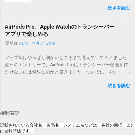
iOSになってるじゃないですか。アップデータ
うフォルダと、同名のファイルが含まれていますが、関係あ
続きを読む
の名前としてはいまだにiOSのままとか、そん
りませんので無視してください。MacOS XでZIP圧縮している
な理由じゃないでしょうね。 それは混乱のも
ため、Mac独自のファイル情報が含まれてしまうようで
とですが、それよりも「Appleのソフトウェ
す。） Ver.0.3.0以降用の差分ファイルはこちら 。ZIP圧縮して
AirPods Pro、Apple Watchのトランシーバー
ア・アップデートのセキュリティコンテンツ
まとめてあります。いまのバージョン番号と同じバージョン
アプリで楽しめる
については、以下のWebサイトをご覧くださ
番号を持つパッチを適用してください。バージョンが古い場
投稿者:
osho
-
11月 04, 2019
い」の部分。 セキュリティコンテンツ…？ こ
合は一つずつ順に適用していく必要があります。0.5.0以降
んなブログをやっている私でも説明に困りま
は、パッチが正常に当てられるかどうかのチェックをしてい
アップルはやっぱり細かいところまで考えていてくれました
す。人によってはここで悩んだ結果、アップ
ません。改造してる方向けに、バージョンアップポイントを
先日のエントリーで、AirPods Proにトランシーバー機能を持
デートをしない人も出てきそうですよ。アッ
お知らせするのが主な目的となっています。 まずはどんなふ
たせないのは何故なのかと書きました。ついでに、Apple
プデートに限らず、分からないけどやってみ
うに使うものか説明し、設置方法は後述します。 使い方 メー
Watchにはトランシーバーアプリがあるのに、AirPodsは普段
る人よりも、分からないからやらない人の方
ル本文の1行目にauthor（投稿者）を、2行目にカテゴリを、
続きを読む
はiPhoneに接続してるから使えないじゃん云々を書いたので
が多いと思います。経験上の感覚ですけれ
それぞれ<>（半角文字）で囲って指定してください。使用す
すが、これは大きな間違いでした。 手元にあるのはAirPodsの
ど。 さらに。「以下のWebサイト」のリンク
るauthorとカテゴリは事前にMTで作っておく必要がありま
ため、AirPods Proでは未検証ですが、おそらく同じ結果にな
をクリックしても、アップデート公開当日と
す。 <extend>と書かれただけの行があると、それ以降の行は
ると思います。 iPhoneにAirPodsを接続した状態で、Apple
かですと、該当するアップデートが未掲載だ
追記項目（extend）として扱われますので、必要に応じて指
権利表記
Watchでトランシーバーアプリを起動すると、AirPodsはトラ
ったりします。（もしかしたら、各端末の設
定してください。この指定の前後に文字があってはいけませ
ンシーバーのために機能するようになります。Apple Watchの
定アイコンにアップデートがある旨のバッヂ
記載されている会社名・製品名・システム名などは、各社の商標、また
ん。また、<>の中の文字は、設...
画面上にある送信ボタン（黄色い大きな丸）を押している
は登録商標です。
がつく頃には、ページの準備ができているの