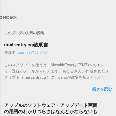
zenback
このブログの人気の投稿
mail-entry.cgi説明書
投稿者:
osho
-
11月 11, 2003
このスクリプトを使うと、MovableType(以下MT)へのエント
リー登録がメールから行えます。あひるさんが作成されたス
クリプト（mail2entry.cgi）に、oshoが改変を加えたもので
す。画像ファイルを添付することで、画像を含んだエントリ
続きを読む
ーも出来ます。 バージョン0.5.3以降の動作確認はMT3.11で行
っています。0.5.2まではMT2.661で確認していました。0.5.3以
降もたぶん動くと思います。 現在のバージョンは0.5.3です。
アップルのソフトウェア・アップデート画面
（2004/12/4リリース）※0.6.3を公開しています。まだ心配な
の用語のわかりづらさはなんとかならないも
点が多いため、こちらにはリンクしていません。安定を求め