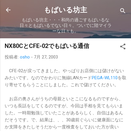
スキップしてメイン コンテンツに移動
もばいる坊主
もばいる坊主・・・和尚の過ごすもばいるな
日々ともばいるでない日々。ついでに陸マイラ
ーな日々も。
NX80CとCFE-02でもばいる通信
投稿者:
osho
-
7月 27, 2003
CFE-02が戻ってきました。やっぱりお店側には儲けがない
みたいです。なのでかわりに無線LANカード
PEGA-WL110
を取
り寄せてもらうことにしました。これで儲けてください。
お店の奥さんがうちの母親といとこになるものですから、
いつも長話をしてくるのですが、今回は手相を見てもらいま
した。一時期勉強していたことがあるらしく、自信はあるん
だそうです。で、結果は、、、30歳前ぐらいに健康面になに
か支障をきたしそうだから一度検査をしておいた方が良い