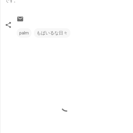
です。
palm
もばいるな日々
コ
メ
ン
ト