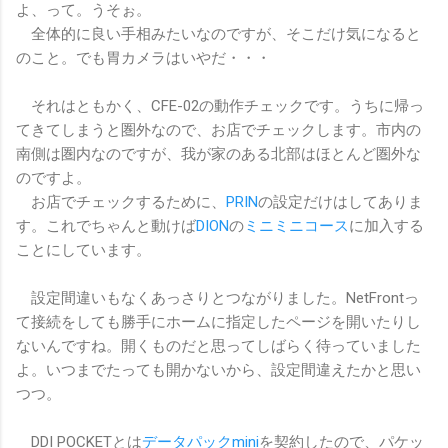
よ、って。うそぉ。
全体的に良い手相みたいなのですが、そこだけ気になると
のこと。でも胃カメラはいやだ・・・
それはともかく、CFE-02の動作チェックです。うちに帰っ
てきてしまうと圏外なので、お店でチェックします。市内の
南側は圏内なのですが、我が家のある北部はほとんど圏外な
のですよ。
お店でチェックするために、
PRIN
の設定だけはしてありま
す。これでちゃんと動けば
DION
の
ミニミニコース
に加入する
ことにしています。
設定間違いもなくあっさりとつながりました。NetFrontっ
て接続をしても勝手にホームに指定したページを開いたりし
ないんですね。開くものだと思ってしばらく待っていました
よ。いつまでたっても開かないから、設定間違えたかと思い
つつ。
DDI POCKETとは
データパックmini
を契約したので、パケッ