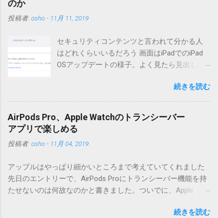
のか
る方は0.5.3を、新版の機能が必要な方は0.6.3をご利用くださ
投稿者:
osho
-
11月 11, 2019
い。 こちら からどうぞ。 0.3.6までのバージョンに、エント
リーが重複登録されてしまう不具合が存在しています。最新
セキュリティコンテンツと言われて分かる人
版へのアップデートを強くお勧めしてます。 mail-entry.zipを
はどれくらいいるだろう 画面はiPadでのiPad
ダウンロードするにはここをクリックしてください。
OSアップデートの様子。よく見たら見出しは
（Windowsから解凍したフォルダを見ると「_MACOSX」とい
iOSになってるじゃないですか。アップデータ
うフォルダと、同名のファイルが含まれていますが、関係あ
続きを読む
の名前としてはいまだにiOSのままとか、そん
りませんので無視してください。MacOS XでZIP圧縮している
な理由じゃないでしょうね。 それは混乱のも
ため、Mac独自のファイル情報が含まれてしまうようで
とですが、それよりも「Appleのソフトウェ
す。） Ver.0.3.0以降用の差分ファイルはこちら 。ZIP圧縮して
AirPods Pro、Apple Watchのトランシーバー
ア・アップデートのセキュリティコンテンツ
まとめてあります。いまのバージョン番号と同じバージョン
アプリで楽しめる
については、以下のWebサイトをご覧くださ
番号を持つパッチを適用してください。バージョンが古い場
投稿者:
osho
-
11月 04, 2019
い」の部分。 セキュリティコンテンツ…？ こ
合は一つずつ順に適用していく必要があります。0.5.0以降
んなブログをやっている私でも説明に困りま
は、パッチが正常に当てられるかどうかのチェックをしてい
アップルはやっぱり細かいところまで考えていてくれました
す。人によってはここで悩んだ結果、アップ
ません。改造してる方向けに、バージョンアップポイントを
先日のエントリーで、AirPods Proにトランシーバー機能を持
デートをしない人も出てきそうですよ。アッ
お知らせするのが主な目的となっています。 まずはどんなふ
たせないのは何故なのかと書きました。ついでに、Apple
プデートに限らず、分からないけどやってみ
うに使うものか説明し、設置方法は後述します。 使い方 メー
Watchにはトランシーバーアプリがあるのに、AirPodsは普段
る人よりも、分からないからやらない人の方
ル本文の1行目にauthor（投稿者）を、2行目にカテゴリを、
続きを読む
はiPhoneに接続してるから使えないじゃん云々を書いたので
が多いと思います。経験上の感覚ですけれ