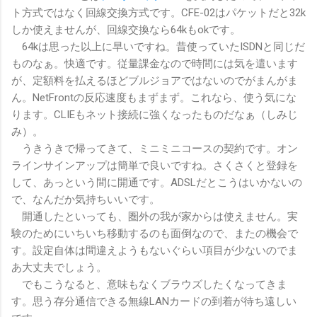
ト方式ではなく回線交換方式です。CFE-02はパケットだと32k
しか使えませんが、回線交換なら64kもokです。
64kは思った以上に早いですね。昔使っていたISDNと同じだ
ものなぁ。快適です。従量課金なので時間には気を遣います
が、定額料を払えるほどブルジョアではないのでがまんがま
ん。NetFrontの反応速度もまずまず。これなら、使う気にな
ります。CLIEもネット接続に強くなったものだなぁ（しみじ
み）。
うきうきで帰ってきて、ミニミニコースの契約です。オン
ラインサインアップは簡単で良いですね。さくさくと登録を
して、あっという間に開通です。ADSLだとこうはいかないの
で、なんだか気持ちいいです。
開通したといっても、圏外の我が家からは使えません。実
験のためにいちいち移動するのも面倒なので、またの機会で
す。設定自体は間違えようもないぐらい項目が少ないのでま
あ大丈夫でしょう。
でもこうなると、意味もなくブラウズしたくなってきま
す。思う存分通信できる無線LANカードの到着が待ち遠しい