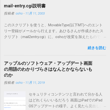
mail-entry.cgi説明書
投稿者:
osho
-
11月 11, 2003
このスクリプトを使うと、MovableType(以下MT)へのエント
リー登録がメールから行えます。あひるさんが作成されたス
クリプト（mail2entry.cgi）に、oshoが改変を加えたもので
す。画像ファイルを添付することで、画像を含んだエントリ
続きを読む
ーも出来ます。 バージョン0.5.3以降の動作確認はMT3.11で行
っています。0.5.2まではMT2.661で確認していました。0.5.3以
降もたぶん動くと思います。 現在のバージョンは0.5.3です。
アップルのソフトウェア・アップデート画面
（2004/12/4リリース）※0.6.3を公開しています。まだ心配な
の用語のわかりづらさはなんとかならないも
点が多いため、こちらにはリンクしていません。安定を求め
のか
る方は0.5.3を、新版の機能が必要な方は0.6.3をご利用くださ
投稿者:
osho
-
11月 11, 2019
い。 こちら からどうぞ。 0.3.6までのバージョンに、エント
リーが重複登録されてしまう不具合が存在しています。最新
セキュリティコンテンツと言われて分かる人
版へのアップデートを強くお勧めしてます。 mail-entry.zipを
はどれくらいいるだろう 画面はiPadでのiPad
ダウンロードするにはここをクリックしてください。
OSアップデートの様子。よく見たら見出しは
（Windowsから解凍したフォルダを見ると「_MACOSX」とい