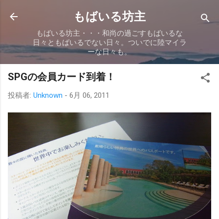
スキップしてメイン コンテンツに移動
もばいる坊主
もばいる坊主・・・和尚の過ごすもばいるな
日々ともばいるでない日々。ついでに陸マイラ
ーな日々も。
SPGの会員カード到着！
投稿者:
Unknown
-
6月 06, 2011