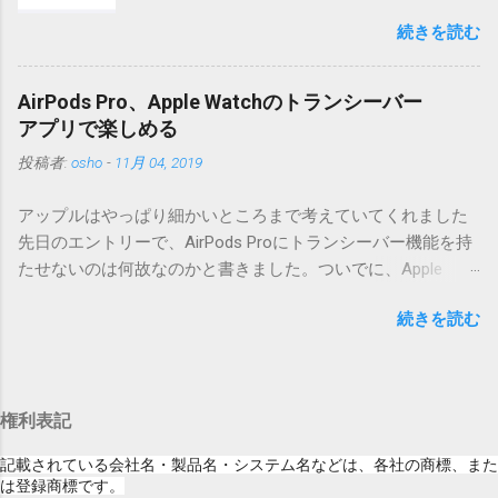
iOSになってるじゃないですか。アップデータ
うフォルダと、同名のファイルが含まれていますが、関係あ
続きを読む
の名前としてはいまだにiOSのままとか、そん
りませんので無視してください。MacOS XでZIP圧縮している
な理由じゃないでしょうね。 それは混乱のも
ため、Mac独自のファイル情報が含まれてしまうようで
とですが、それよりも「Appleのソフトウェ
す。） Ver.0.3.0以降用の差分ファイルはこちら 。ZIP圧縮して
AirPods Pro、Apple Watchのトランシーバー
ア・アップデートのセキュリティコンテンツ
まとめてあります。いまのバージョン番号と同じバージョン
アプリで楽しめる
については、以下のWebサイトをご覧くださ
番号を持つパッチを適用してください。バージョンが古い場
投稿者:
osho
-
11月 04, 2019
い」の部分。 セキュリティコンテンツ…？ こ
合は一つずつ順に適用していく必要があります。0.5.0以降
んなブログをやっている私でも説明に困りま
は、パッチが正常に当てられるかどうかのチェックをしてい
アップルはやっぱり細かいところまで考えていてくれました
す。人によってはここで悩んだ結果、アップ
ません。改造してる方向けに、バージョンアップポイントを
先日のエントリーで、AirPods Proにトランシーバー機能を持
デートをしない人も出てきそうですよ。アッ
お知らせするのが主な目的となっています。 まずはどんなふ
たせないのは何故なのかと書きました。ついでに、Apple
プデートに限らず、分からないけどやってみ
うに使うものか説明し、設置方法は後述します。 使い方 メー
Watchにはトランシーバーアプリがあるのに、AirPodsは普段
る人よりも、分からないからやらない人の方
ル本文の1行目にauthor（投稿者）を、2行目にカテゴリを、
続きを読む
はiPhoneに接続してるから使えないじゃん云々を書いたので
が多いと思います。経験上の感覚ですけれ
それぞれ<>（半角文字）で囲って指定してください。使用す
すが、これは大きな間違いでした。 手元にあるのはAirPodsの
ど。 さらに。「以下のWebサイト」のリンク
るauthorとカテゴリは事前にMTで作っておく必要がありま
ため、AirPods Proでは未検証ですが、おそらく同じ結果にな
をクリックしても、アップデート公開当日と
す。 <extend>と書かれただけの行があると、それ以降の行は
ると思います。 iPhoneにAirPodsを接続した状態で、Apple
かですと、該当するアップデートが未掲載だ
追記項目（extend）として扱われますので、必要に応じて指
権利表記
Watchでトランシーバーアプリを起動すると、AirPodsはトラ
ったりします。（もしかしたら、各端末の設
定してください。この指定の前後に文字があってはいけませ
ンシーバーのために機能するようになります。Apple Watchの
定アイコンにアップデートがある旨のバッヂ
記載されている会社名・製品名・システム名などは、各社の商標、また
ん。また、<>の中の文字は、設...
画面上にある送信ボタン（黄色い大きな丸）を押している
は登録商標です。
がつく頃には、ページの準備ができているの