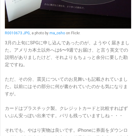
R0010673.JPG
, a photo by
ma_osho
on Flickr.
3月の上旬にSPGに申し込んであったのが、ようやく届きまし
た。アメリカ本土以外へは6〜9週でお届け、と言う英文での
説明がありましたけど、それよりもちょっと余分に要した勘
定ですね。
ただ、その分、震災についてのお見舞いも記載されていまし
た。以前にはその部分に何が書かれていたのかも気になりま
すが。
カードはプラスチック製。クレジットカードと比較すればず
いぶん安っぽい出来です。バリも残っていますしね・・・
それでも、やはり実物は良いです。iPhoneに券面をダウンロ