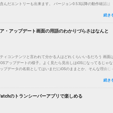
んだエントリーも出来ます。 バージョン0.5.3以降の動作確認は
.5.2まではMT2.661で確認していました。0.5.3以降もたぶん動くと
続き
.3です。（2004/12/4リリース）※0.6.3を公開しています。まだ
リンクしていません。安定を求める方は0.5.3を、新版の機能が必
。 こちら からどうぞ。 0.3.6までのバージョンに、エントリーが重
ア・アップデート画面の用語のわかりづらさはなんと
ています。最新版へのアップデートを強くお勧めしてます。 mail
ードするにはここをクリックしてください。 （Windowsから解凍したフ
」というフォルダと、同名のファイルが含まれていますが、関係ありま
cOS XでZIP圧縮しているため、Mac独自のファイル情報が含まれ
ティコンテンツと言われて分かる人はどれくらいいるだろう 画面はi
3.0以降用の差分ファイルはこちら 。ZIP圧縮してまとめてあります。
ad OSアップデートの様子。よく見たら見出しはiOSになってるじゃ
ジョン番号を持つパッチを適用してください。バージョンが古い
ップデータの名前としてはいまだにiOSのままとか、そんな理由じ
必要があります。0.5.0以降は、パッチが正常に当てられるかどう
うね。 それは混乱のもとですが、それよりも「Appleのソフトウェ
造してる方向けに、バージョンアップポイントをお知らせするの
続き
ートのセキュリティコンテンツについては、以下のWebサイトを
ずはどんなふうに使うものか説明し、設置方法は後述します。 使い方
の部分。 セキュリティコンテンツ…？ こんなブログをやっている
or（投稿者）を、2行目にカテゴリを、それぞれ<>（半角文字）で囲
ります。人によってはここで悩んだ結果、アップデートをしない
thorとカテゴリは事前にMTで作っておく必要があります。 <exten
pple Watchのトランシーバーアプリで楽しめる
ですよ。アップデートに限らず、分からないけどやってみる人よ
と、それ以降の行は追記項目（extend）として扱われますので、
いからやらない人の方が多いと思います。経験上の感覚ですけれど
この指定の前後に文字があってはいけません。また、<>の中の文
以下のWebサイト」のリンクをクリックしても、アップデート公