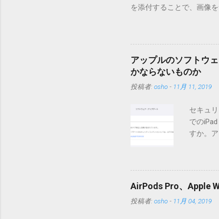
を添付することで、画像を含
MT3.11で行っています。0
す。 現在のバージョンは0.5
点が多いため、こちらには
は0.6.3をご利用ください
アップルのソフトウェ
されてしまう不具合が存在し
かならないものか
entry.zipをダウンロ
投稿者:
osho
-
11月 11, 2019
を見ると「_MACOSX
ので無視してください。Ma
セキュリ
うようです。） Ver.0.
でのiP
バージョン番号と同じバー
すか。ア
一つずつ順に適用していく
いでしょ
ェックをしていません。改
アップデ
目的となっています。 ま
ださい」
ール本文の1行目にauth
説明に困
定してください。使用するau
AirPods Pro、A
てきそう
と書かれただけの行がある
投稿者:
osho
-
11月 04, 2019
分からな
応じて指定してください。
らに。「
設...