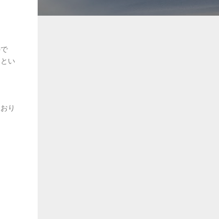
ので
道とい
ており
。