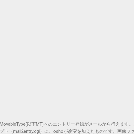
vableType(以下MT)へのエントリー登録がメールから行えます
（mail2entry.cgi）に、oshoが改変を加えたものです。画像フ