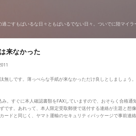
スキップしてメイン コンテンツに移動
の過ごすもばいるな日々ともばいるでない日々。ついでに陸マイラ
は来なかった
2011
汰無しです。薄っぺらな手紙が来なかっただけ良しとしましょう
込み。すぐに本人確認書類をFAXしていますので、おそらく合格通
ずです。あれって、本人限定受取郵便で送付する連絡が主題と想
携カードと同じく、ヤマト運輸のセキュリティパッケージで事前連