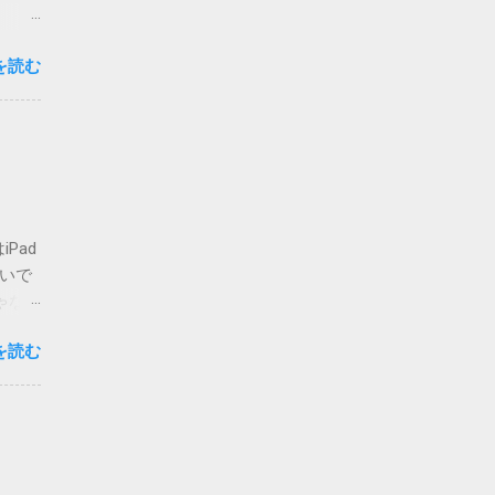
思いま
を読む
心配な
要な方
複登録
-
ォルダ
せん
てしま
Pad
いまの
ないで
場合は
ゃな
かのチ
ア・
が主な
を読む
ご覧く
 メ
私でも
って指
人も出
d>
りも、
必要に
。 さ
字は、
開当日