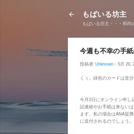
もばいる坊主
もばいる坊主・・・和尚
今週も不幸の手紙
投稿者:
Unknown
-
5月 20, 
くぅ。緑色のカードは音沙
今月2日にオンライン申し
話連絡やお手紙は来ないは
ます。私の場合はANA提
に送付されるのでしょう。