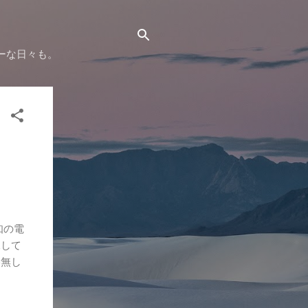
ーな日々も。
。
知の電
像して
絡無し