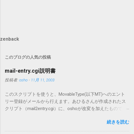
zenback
このブログの人気の投稿
mail-entry.cgi説明書
投稿者:
osho
-
11月 11, 2003
このスクリプトを使うと、MovableType(以下MT)へのエント
リー登録がメールから行えます。あひるさんが作成されたス
クリプト（mail2entry.cgi）に、oshoが改変を加えたもので
す。画像ファイルを添付することで、画像を含んだエントリ
続きを読む
ーも出来ます。 バージョン0.5.3以降の動作確認はMT3.11で行
っています。0.5.2まではMT2.661で確認していました。0.5.3以