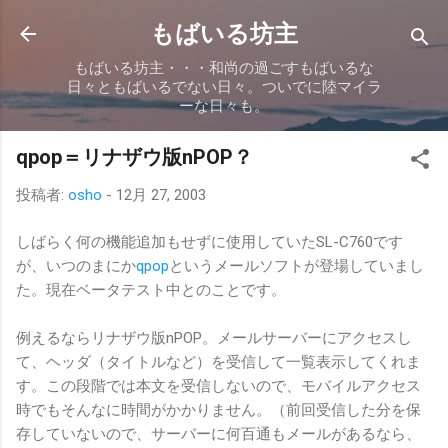
スキップしてメイン コンテンツに移動
もばいる坊主
もばいる坊主・・・和尚の過ごすもばいるな
日々ともばいるでない日々。ついでに陸マイラ
ーな日々も。
qpop＝リナザウ版nPOP？
投稿者:
osho
-
12月 27, 2003
しばらく何の機能追加もせずに使用していたSL-C760です
が、いつのまにか
qpop
というメールソフトが登場していまし
た。現在ベータテスト中とのことです。
例えるならリナザウ版nPOP。メールサーバーにアクセスし
て、ヘッダ（タイトルなど）を受信して一覧表示してくれま
す。この段階では本文を受信しないので、モバイルアクセス
時でもそんなに時間がかかりません。（前回受信した分を保
存していないので、サーバーに何百通もメールがあるなら、