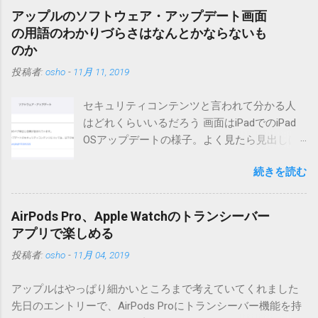
降もたぶん動くと思います。 現在のバージョンは0.5.3です。
アップルのソフトウェア・アップデート画面
（2004/12/4リリース）※0.6.3を公開しています。まだ心配な
の用語のわかりづらさはなんとかならないも
点が多いため、こちらにはリンクしていません。安定を求め
のか
る方は0.5.3を、新版の機能が必要な方は0.6.3をご利用くださ
投稿者:
osho
-
11月 11, 2019
い。 こちら からどうぞ。 0.3.6までのバージョンに、エント
リーが重複登録されてしまう不具合が存在しています。最新
セキュリティコンテンツと言われて分かる人
版へのアップデートを強くお勧めしてます。 mail-entry.zipを
はどれくらいいるだろう 画面はiPadでのiPad
ダウンロードするにはここをクリックしてください。
OSアップデートの様子。よく見たら見出しは
（Windowsから解凍したフォルダを見ると「_MACOSX」とい
iOSになってるじゃないですか。アップデータ
うフォルダと、同名のファイルが含まれていますが、関係あ
続きを読む
の名前としてはいまだにiOSのままとか、そん
りませんので無視してください。MacOS XでZIP圧縮している
な理由じゃないでしょうね。 それは混乱のも
ため、Mac独自のファイル情報が含まれてしまうようで
とですが、それよりも「Appleのソフトウェ
す。） Ver.0.3.0以降用の差分ファイルはこちら 。ZIP圧縮して
AirPods Pro、Apple Watchのトランシーバー
ア・アップデートのセキュリティコンテンツ
まとめてあります。いまのバージョン番号と同じバージョン
アプリで楽しめる
については、以下のWebサイトをご覧くださ
番号を持つパッチを適用してください。バージョンが古い場
投稿者:
osho
-
11月 04, 2019
い」の部分。 セキュリティコンテンツ…？ こ
合は一つずつ順に適用していく必要があります。0.5.0以降
んなブログをやっている私でも説明に困りま
は、パッチが正常に当てられるかどうかのチェックをしてい
アップルはやっぱり細かいところまで考えていてくれました
す。人によってはここで悩んだ結果、アップ
ません。改造してる方向けに、バージョンアップポイントを
先日のエントリーで、AirPods Proにトランシーバー機能を持
デートをしない人も出てきそうですよ。アッ
お知らせするのが主な目的となっています。 まずはどんなふ