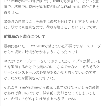
iPad miniが唯一の選択肢です。iPadでも大きい。そういう意
味で、移動中に映画を観る時の軸足はiPad miniに置かざるを
得ません。
出張時の時間つぶしを基本に優劣を付けても仕方ありません
ね。双方とも便利なので、荷物が増える、というわけです。
前機種の不満点について
最初に書いた、Late 2010で感じていた不満ですが、スリープ
からの復帰に時間がかかるようになったのです。
OSだけはアップデートをしてきましたが、アプリは新しいも
のを追加するわけでも無いのに、なんでかなと。そろそろク
リーンインストールの必要があるかなと思っていたのです
が、なかなか面倒なんですよね。
それこそTimaMachineから復元し直すだけで何かしらの改善
があれば良いのですが。試す前に売却となってしまいまし
た。面倒くさがらずに検証するべきでしたね。