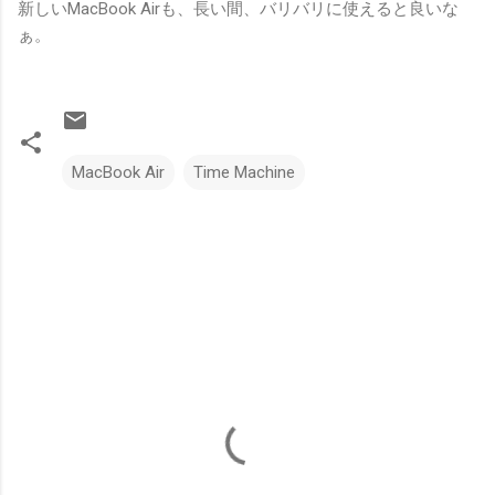
新しいMacBook Airも、長い間、バリバリに使えると良いな
ぁ。
MacBook Air
Time Machine
コ
メ
ン
ト