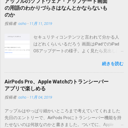
アップルのソフトウェア・アップデート画面
（2004/12/4リリース）※0.6.3を公開しています。まだ心配な
の用語のわかりづらさはなんとかならないも
点が多いため、こちらにはリンクしていません。安定を求め
のか
る方は0.5.3を、新版の機能が必要な方は0.6.3をご利用くださ
投稿者:
osho
-
11月 11, 2019
い。 こちら からどうぞ。 0.3.6までのバージョンに、エント
リーが重複登録されてしまう不具合が存在しています。最新
セキュリティコンテンツと言われて分かる人
版へのアップデートを強くお勧めしてます。 mail-entry.zipを
はどれくらいいるだろう 画面はiPadでのiPad
ダウンロードするにはここをクリックしてください。
OSアップデートの様子。よく見たら見出しは
（Windowsから解凍したフォルダを見ると「_MACOSX」とい
iOSになってるじゃないですか。アップデータ
うフォルダと、同名のファイルが含まれていますが、関係あ
続きを読む
の名前としてはいまだにiOSのままとか、そん
りませんので無視してください。MacOS XでZIP圧縮している
な理由じゃないでしょうね。 それは混乱のも
ため、Mac独自のファイル情報が含まれてしまうようで
とですが、それよりも「Appleのソフトウェ
す。） Ver.0.3.0以降用の差分ファイルはこちら 。ZIP圧縮して
AirPods Pro、Apple Watchのトランシーバー
ア・アップデートのセキュリティコンテンツ
まとめてあります。いまのバージョン番号と同じバージョン
アプリで楽しめる
については、以下のWebサイトをご覧くださ
番号を持つパッチを適用してください。バージョンが古い場
投稿者:
osho
-
11月 04, 2019
い」の部分。 セキュリティコンテンツ…？ こ
合は一つずつ順に適用していく必要があります。0.5.0以降
んなブログをやっている私でも説明に困りま
は、パッチが正常に当てられるかどうかのチェックをしてい
アップルはやっぱり細かいところまで考えていてくれました
す。人によってはここで悩んだ結果、アップ
ません。改造してる方向けに、バージョンアップポイントを
先日のエントリーで、AirPods Proにトランシーバー機能を持
デートをしない人も出てきそうですよ。アッ
お知らせするのが主な目的となっています。 まずはどんなふ
たせないのは何故なのかと書きました。ついでに、Apple
プデートに限らず、分からないけどやってみ
うに使うものか説明し、設置方法は後述します。 使い方 メー