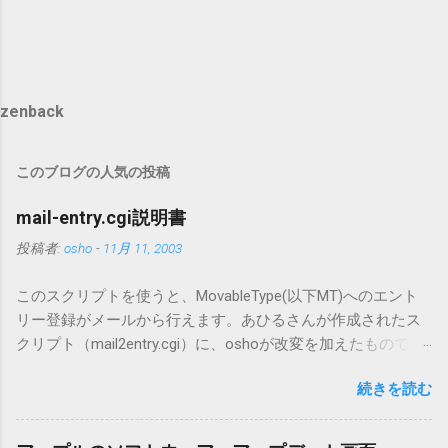
zenback
このブログの人気の投稿
mail-entry.cgi説明書
投稿者:
osho
-
11月 11, 2003
このスクリプトを使うと、MovableType(以下MT)へのエント
リー登録がメールから行えます。あひるさんが作成されたス
クリプト（mail2entry.cgi）に、oshoが改変を加えたもので
す。画像ファイルを添付することで、画像を含んだエントリ
続きを読む
ーも出来ます。 バージョン0.5.3以降の動作確認はMT3.11で行
っています。0.5.2まではMT2.661で確認していました。0.5.3以
降もたぶん動くと思います。 現在のバージョンは0.5.3です。