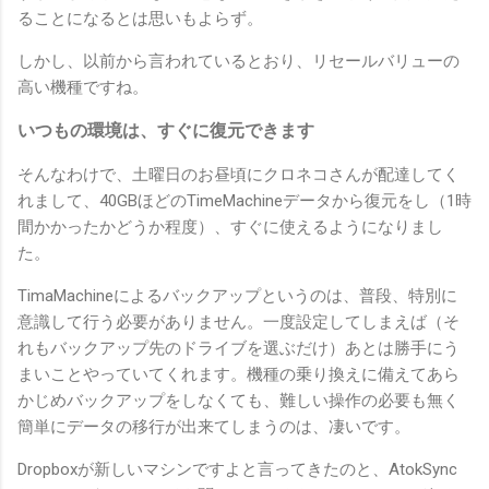
ることになるとは思いもよらず。
しかし、以前から言われているとおり、リセールバリューの
高い機種ですね。
いつもの環境は、すぐに復元できます
そんなわけで、土曜日のお昼頃にクロネコさんが配達してく
れまして、40GBほどのTimeMachineデータから復元をし（1時
間かかったかどうか程度）、すぐに使えるようになりまし
た。
TimaMachineによるバックアップというのは、普段、特別に
意識して行う必要がありません。一度設定してしまえば（そ
れもバックアップ先のドライブを選ぶだけ）あとは勝手にう
まいことやっていてくれます。機種の乗り換えに備えてあら
かじめバックアップをしなくても、難しい操作の必要も無く
簡単にデータの移行が出来てしまうのは、凄いです。
Dropboxが新しいマシンですよと言ってきたのと、AtokSync