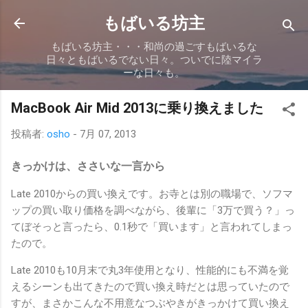
スキップしてメイン コンテンツに移動
もばいる坊主
もばいる坊主・・・和尚の過ごすもばいるな
日々ともばいるでない日々。ついでに陸マイラ
ーな日々も。
MacBook Air Mid 2013に乗り換えました
投稿者:
osho
-
7月 07, 2013
きっかけは、ささいな一言から
Late 2010からの買い換えです。お寺とは別の職場で、ソフマ
ップの買い取り価格を調べながら、後輩に「3万で買う？」っ
てぼそっと言ったら、0.1秒で「買います」と言われてしまっ
たので。
Late 2010も10月末で丸3年使用となり、性能的にも不満を覚
えるシーンも出てきたので買い換え時だとは思っていたので
すが、まさかこんな不用意なつぶやきがきっかけて買い換え