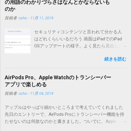
の用語のわかりづらさはなんとかならないも
点が多いため、こちらにはリンクしていません。安定を求め
のか
る方は0.5.3を、新版の機能が必要な方は0.6.3をご利用くださ
投稿者:
osho
-
11月 11, 2019
い。 こちら からどうぞ。 0.3.6までのバージョンに、エント
リーが重複登録されてしまう不具合が存在しています。最新
セキュリティコンテンツと言われて分かる人
版へのアップデートを強くお勧めしてます。 mail-entry.zipを
はどれくらいいるだろう 画面はiPadでのiPad
ダウンロードするにはここをクリックしてください。
OSアップデートの様子。よく見たら見出しは
（Windowsから解凍したフォルダを見ると「_MACOSX」とい
iOSになってるじゃないですか。アップデータ
うフォルダと、同名のファイルが含まれていますが、関係あ
続きを読む
の名前としてはいまだにiOSのままとか、そん
りませんので無視してください。MacOS XでZIP圧縮している
な理由じゃないでしょうね。 それは混乱のも
ため、Mac独自のファイル情報が含まれてしまうようで
とですが、それよりも「Appleのソフトウェ
す。） Ver.0.3.0以降用の差分ファイルはこちら 。ZIP圧縮して
AirPods Pro、Apple Watchのトランシーバー
ア・アップデートのセキュリティコンテンツ
まとめてあります。いまのバージョン番号と同じバージョン
アプリで楽しめる
については、以下のWebサイトをご覧くださ
番号を持つパッチを適用してください。バージョンが古い場
投稿者:
osho
-
11月 04, 2019
い」の部分。 セキュリティコンテンツ…？ こ
合は一つずつ順に適用していく必要があります。0.5.0以降
んなブログをやっている私でも説明に困りま
は、パッチが正常に当てられるかどうかのチェックをしてい
アップルはやっぱり細かいところまで考えていてくれました
す。人によってはここで悩んだ結果、アップ
ません。改造してる方向けに、バージョンアップポイントを
先日のエントリーで、AirPods Proにトランシーバー機能を持
デートをしない人も出てきそうですよ。アッ
お知らせするのが主な目的となっています。 まずはどんなふ
たせないのは何故なのかと書きました。ついでに、Apple
プデートに限らず、分からないけどやってみ
うに使うものか説明し、設置方法は後述します。 使い方 メー
Watchにはトランシーバーアプリがあるのに、AirPodsは普段
る人よりも、分からないからやらない人の方