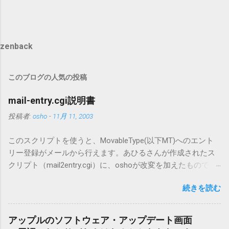
zenback
このブログの人気の投稿
mail-entry.cgi説明書
投稿者:
osho
-
11月 11, 2003
このスクリプトを使うと、MovableType(以下MT)へのエント
リー登録がメールから行えます。あひるさんが作成されたス
クリプト（mail2entry.cgi）に、oshoが改変を加えたもので
す。画像ファイルを添付することで、画像を含んだエントリ
続きを読む
ーも出来ます。 バージョン0.5.3以降の動作確認はMT3.11で行
っています。0.5.2まではMT2.661で確認していました。0.5.3以
降もたぶん動くと思います。 現在のバージョンは0.5.3です。
アップルのソフトウェア・アップデート画面
（2004/12/4リリース）※0.6.3を公開しています。まだ心配な