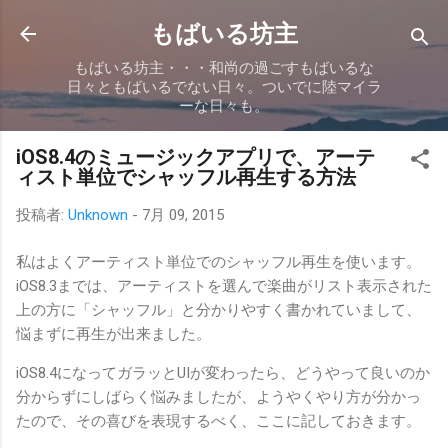
スキップしてメイン コンテンツに移動
もばいる坊主
もばいる坊主・・・和尚の過ごすもばいるな
日々ともばいるでない日々。ついでに陸マイラ
ーな日々も。
iOS8.4のミュージックアプリで、アーテ
ィスト単位でシャッフル再生する方法
投稿者:
Unknown
-
7月 09, 2015
私はよくアーティスト単位でのシャッフル再生を使います。
iOS8.3までは、アーティストを選んで楽曲がリスト表示された
上の方に「シャッフル」と分かりやすく書かれていまして、
悩まずに再生が出来ました。
iOS8.4になってガラッとUIが変わったら、どうやって良いのか
分からずにしばらく悩みましたが、ようやくやり方が分かっ
たので、その喜びを表現するべく、ここに記しておきます。