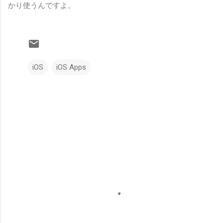
かり使うんですよ。
iOS
iOS Apps
コ
メ
ン
ト